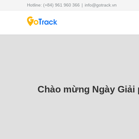
Skip
Hotline: (+84) 961 960 366
|
info@gotrack.vn
to
content
Chào mừng Ngày Giải 