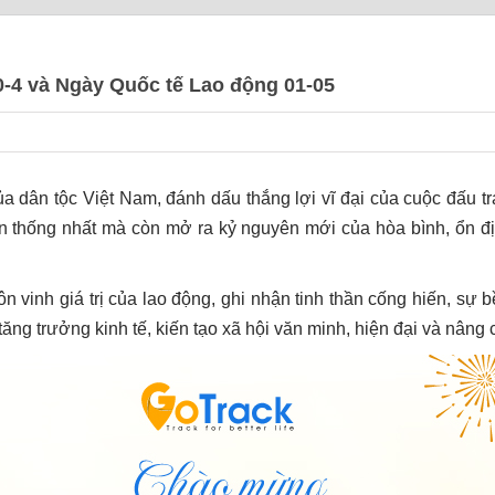
4 và Ngày Quốc tế Lao động 01-05
ủa dân tộc Việt Nam, đánh dấu thắng lợi vĩ đại của cuộc đấu t
n thống nhất mà còn mở ra kỷ nguyên mới của hòa bình, ổn địn
n vinh giá trị của lao động, ghi nhận tinh thần cống hiến, sự 
 tăng trưởng kinh tế, kiến tạo xã hội văn minh, hiện đại và nân