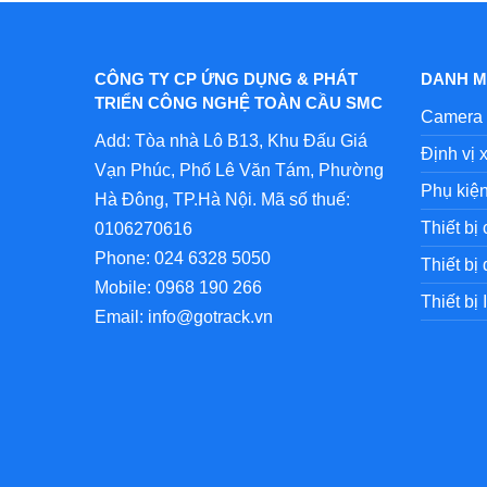
CÔNG TY CP ỨNG DỤNG & PHÁT
DANH M
TRIỂN CÔNG NGHỆ TOÀN CẦU SMC
Camera 
Add: Tòa nhà Lô B13, Khu Đấu Giá
Định vị 
Vạn Phúc, Phố Lê Văn Tám, Phường
Phụ kiệ
Hà Đông, TP.Hà Nội. Mã số thuế:
Thiết bị
0106270616
Phone:
024 6328 5050
Thiết bị 
Mobile:
0968 190 266
Thiết bị
Email:
info@gotrack.vn