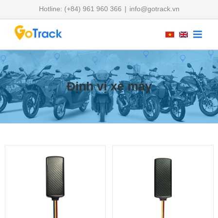
Skip
Hotline: (+84) 961 960 366
|
info@gotrack.vn
to
content
Định vị xe máy