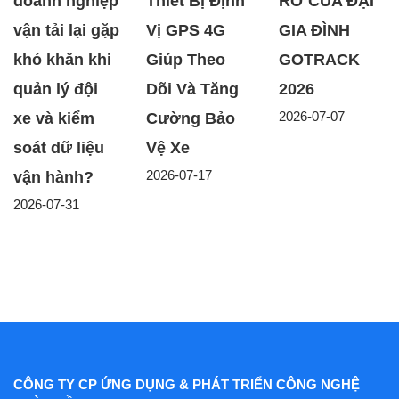
doanh nghiệp
Thiết Bị Định
RỠ CỦA ĐẠI
vận tải lại gặp
Vị GPS 4G
GIA ĐÌNH
khó khăn khi
Giúp Theo
GOTRACK
quản lý đội
Dõi Và Tăng
2026
2026-07-07
xe và kiểm
Cường Bảo
soát dữ liệu
Vệ Xe
2026-07-17
vận hành?
2026-07-31
CÔNG TY CP ỨNG DỤNG & PHÁT TRIỂN CÔNG NGHỆ